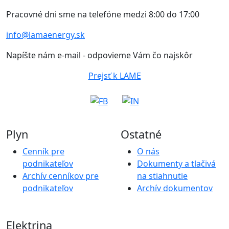
Pracovné dni sme na telefóne medzi 8:00 do 17:00
info@lamaenergy.sk
Napíšte nám e-mail - odpovieme Vám čo najskôr
Prejsť k LAME
Plyn
Ostatné
Cenník pre
O nás
podnikateľov
Dokumenty a tlačivá
Archív cenníkov pre
na stiahnutie
podnikateľov
Archív dokumentov
Elektrina